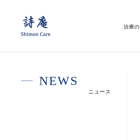
詩
治療の
庵
鍼
灸
整
N
E
W
S
骨
ニュース
院
ー
声