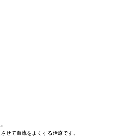
る
た。
環させて血流をよくする治療です。