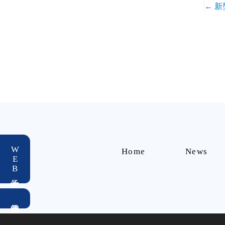
←
新
投
稿
ナ
ビ
ゲ
ー
シ
WEB予約
ョ
Home
News
ン