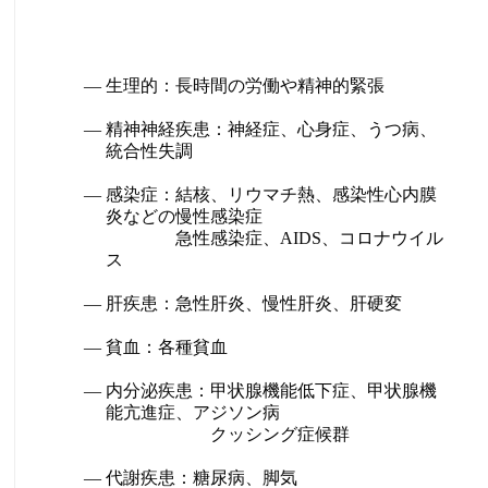
ー
マ
生理的：長時間の労働や精神的緊張
ン
精神神経疾患：神経症、心身症、うつ病、
統合性失調
ス
感染症：結核、リウマチ熱、感染性心内膜
炎などの慢性感染症
を
急性感染症、AIDS、コロナウイル
ス
上
肝疾患：急性肝炎、慢性肝炎、肝硬変
げ
貧血：各種貧血
る
内分泌疾患：甲状腺機能低下症、甲状腺機
プ
能亢進症、アジソン病
クッシング症候群
ロ
代謝疾患：糖尿病、脚気