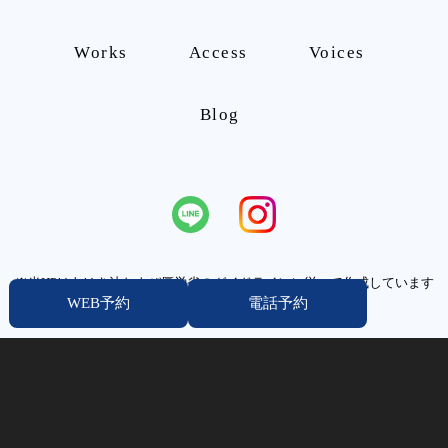
シ
Works
Access
Voices
ョ
ン
Blog
※当HPはあはき法および厚労省のガイドラインに従って作成しています
WEB予約
電話予約
（
）
https://www.mhlw.go.jp/content/10801000/000510988.pdf
© 2026 詩庵鍼灸整骨院ー声枯れ・ノド枯れ・歌うパフォーマンスを上げ
るプロの方への専門治療