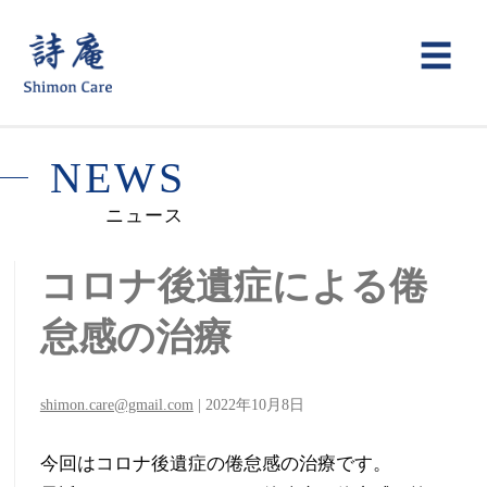
詩
メ
☰
ニ
庵
ュ
鍼
N
E
W
S
ー
灸
ニュース
整
コロナ後遺症による倦
骨
怠感の治療
院
ー
shimon.care@gmail.com
|
2022年10月8日
声
今回はコロナ後遺症の倦怠感の治療です。
枯