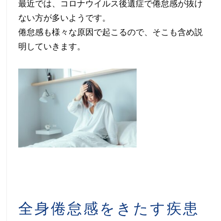
最近では、コロナウイルス後遺症で倦怠感が抜け
れ・
ない方が多いようです。
倦怠感も様々な原因で起こるので、そこも含め説
ノ
明していきます。
ド
枯
れ・
歌
う
パ
フ
全身倦怠感をきたす疾患
ォ