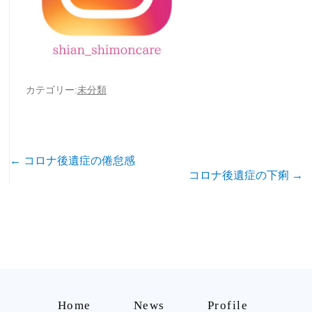
カテゴリー:
未分類
←
コロナ後遺症の倦怠感
投
コロナ後遺症の下痢
→
稿
ナ
ビ
ゲ
ー
Home
News
Profile