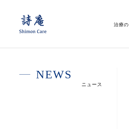
詩
治療の
庵
鍼
灸
整
N
E
W
S
骨
ニュース
院
ー
声