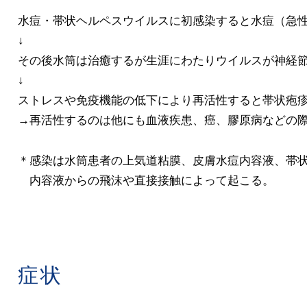
水痘・帯状ヘルペスウイルスに初感染すると水痘（急
↓
その後水筒は治癒するが生涯にわたりウイルスが神経
↓
ストレスや免疫機能の低下により再活性すると帯状疱
→再活性するのは他にも血液疾患、癌、膠原病などの
＊感染は水筒患者の上気道粘膜、皮膚水痘内容液、帯
内容液からの飛沫や直接接触によって起こる。
症状