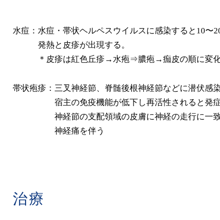
水痘：水痘・帯状ヘルペスウイルスに感染すると10〜2
発熱と皮疹が出現する。
＊皮疹は紅色丘疹→水疱⇒膿疱→痂皮の順に変
帯状疱疹：三叉神経節、脊髄後根神経節などに潜伏感
宿主の免疫機能が低下し再活性されると発症
神経節の支配領域の皮膚に神経の走行に一致し
神経痛を伴う
治療