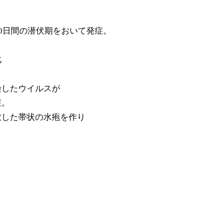
0日間の潜伏期をおいて発症。
化
染したウイルスが
。
た帯状の水疱を作り