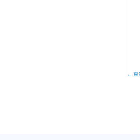
←
東
投
稿
ナ
ビ
ゲ