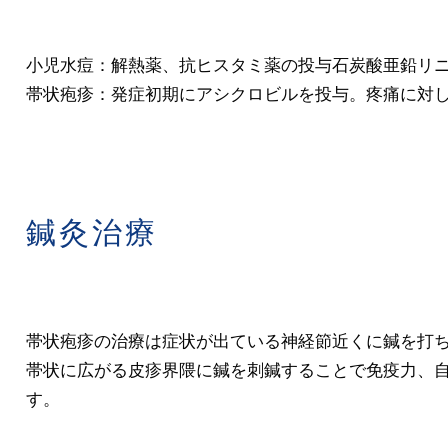
小児水痘：解熱薬、抗ヒスタミ薬の投与石炭酸亜鉛リ
帯状疱疹：発症初期にアシクロビルを投与。疼痛に対
鍼灸治療
帯状疱疹の治療は症状が出ている神経節近くに鍼を打
帯状に広がる皮疹界隈に鍼を刺鍼することで免疫力、
す。