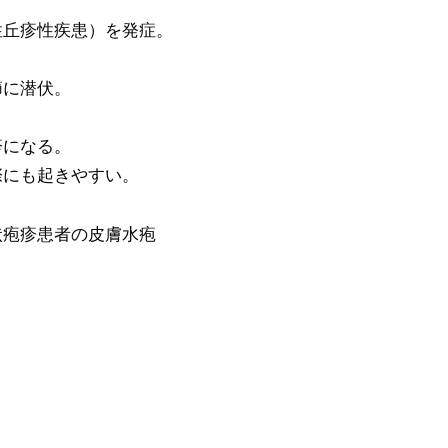
性丘疹性疾患）を発症。
節に潜伏。
疹になる。
際にも起きやすい。
状疱疹患者の皮膚水疱