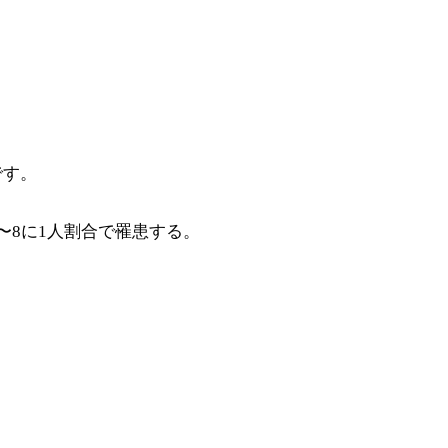
です。
〜8に1人割合で罹患する。