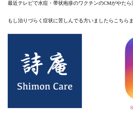
最近テレビで水痘・帯状疱疹のワクチンのCMがやたら
もし治りづらく症状に苦しんでる方いましたらこちら