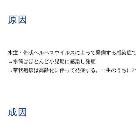
原因
水痘・帯状ヘルペスウイルスによって発病する感染症
→水筒はほとんど小児期に感染し発症
→帯状疱疹は高齢化に伴って発症する。一生のうちに7
成因