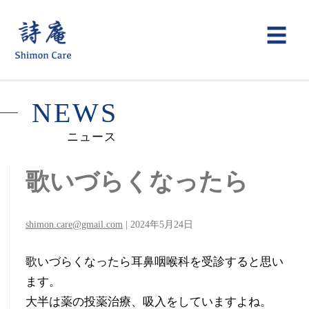
詩
メ
☰
ニ
庵
ュ
鍼
N
E
W
S
ー
灸
ニュース
整
歌いづらくなったら
骨
院
shimon.care@gmail.com
|
2024年5月24日
ー
歌いづらくなったら耳鼻咽喉科を受診すると思い
声
ます。
枯
大半は薬の投薬治療、吸入をしていますよね。