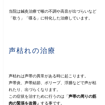
れ・
当院は鍼灸治療で喉の不調や高音が出づらいなど
ノ
「歌う」「喋る」に特化した治療しています。
ド
枯
声枯れの治療
れ・
歌
う
声枯れは声帯の異常がある時に起こります。
パ
声帯炎、声帯結節、ポリープ、浮腫などで声が枯
れたり、出づらくなります。
フ
この症状を治すために行うのは「
声帯の周りの筋
ォ
肉の緊張を改善」
する事です。