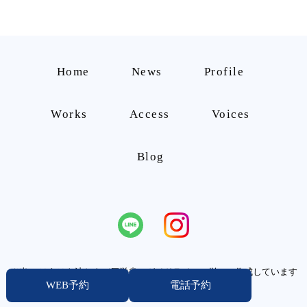
ビ
ゲ
ー
Home
News
Profile
シ
Works
Access
Voices
ョ
ン
Blog
※当HPはあはき法および厚労省のガイドラインに従って作成しています
WEB予約
電話予約
（
）
https://www.mhlw.go.jp/content/10801000/000510988.pdf