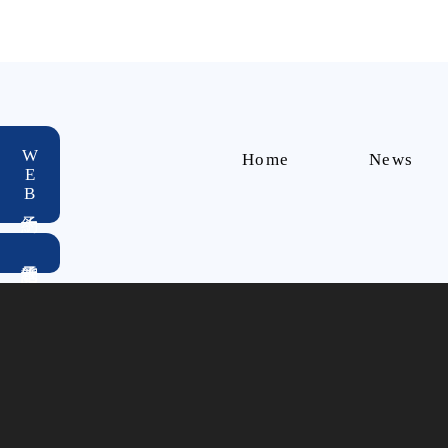
ビ
ゲ
ー
シ
WEB予約
ョ
Home
News
ン
※当HPはあはき法および
© 20