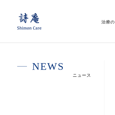
詩
治療の
庵
鍼
灸
整
N
E
W
S
骨
ニュース
院
ー
声