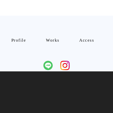
Profile
Works
Access
厚労省のガイドラインに従って作成しています（
https://www.mhlw.go.jp/conte
26 詩庵鍼灸整骨院ー声枯れ・ノド枯れ・歌うパフォーマンスを上げるプロの方へ