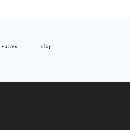
Voices
Blog
nt/10801000/000510988.pdf
）
の専門治療