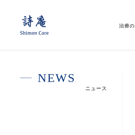
詩
治療の
庵
鍼
灸
整
N
E
W
S
骨
ニュース
院
ー
声