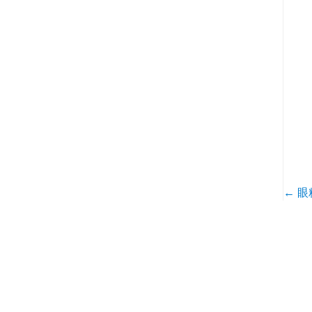
ォ
ー
マ
ン
ス
を
上
←
眼
投
げ
稿
る
ナ
プ
ビ
ロ