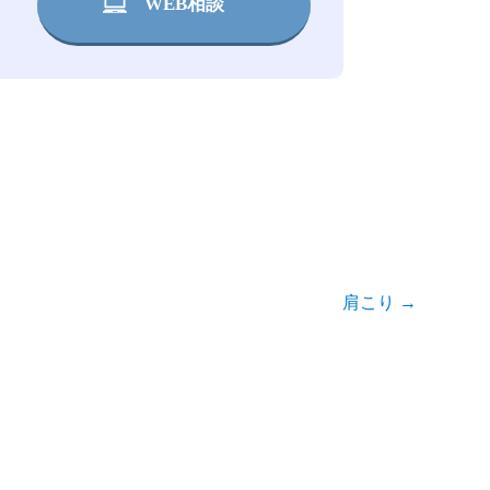
WEB相談
肩こり
→