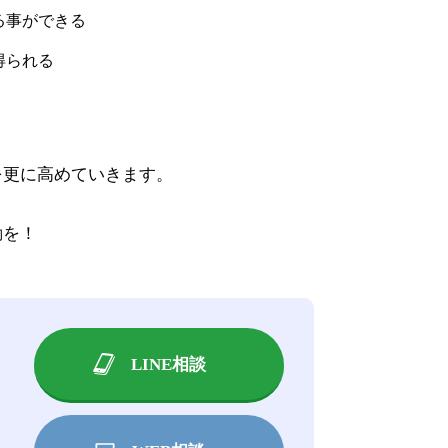
る事ができる
得られる
を更に高めていきます。
動を！
LINE相談