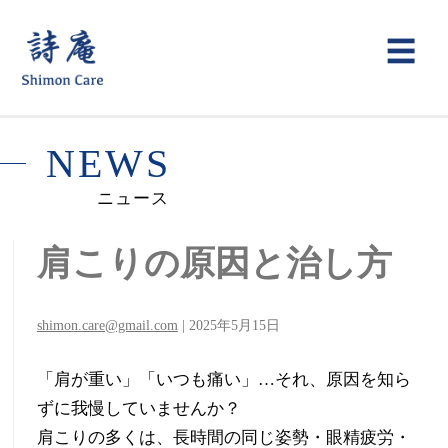
詩
メ
☰
ニ
庵
ュ
鍼
N
E
W
S
ー
灸
ニュース
整
肩こりの原因と治し方
骨
院
shimon.care@gmail.com
|
2025年5月15日
ー
「肩が重い」「いつも痛い」…それ、原因を知ら
声
ずに我慢していませんか？
枯
肩こりの多くは、長時間の同じ姿勢・眼精疲労・