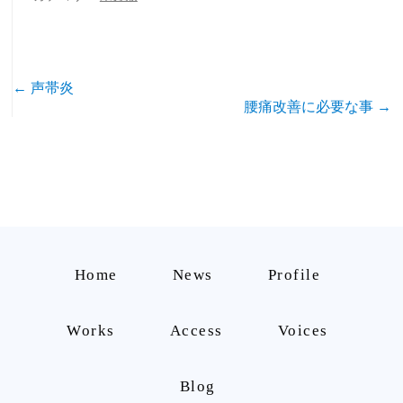
の
方
←
声帯炎
投
へ
腰痛改善に必要な事
→
稿
の
ナ
専
ビ
門
ゲ
治
ー
Home
News
Profile
療
シ
Works
Access
Voices
ョ
ン
Blog